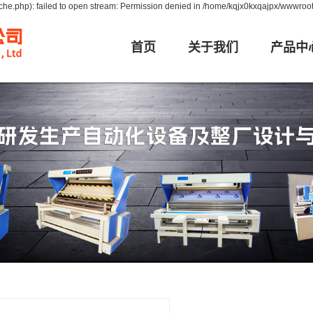
he.php): failed to open stream: Permission denied in /home/kqjx0kxqajpx/wwwroot
首页
关于我们
产品中
公司简介
浙江928自动验
资质荣誉
浙江K-168自动
浙江K-918自动
卷布机
浙江K-G2自动
浙江布匹包
浙江K-150自动
浙江K-墙布验
浙江K-G1自动
浙江K-宽幅自动