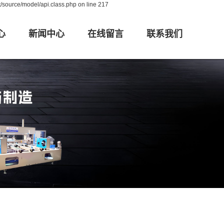
/source/model/api.class.php on line 217
心
新闻中心
在线留言
联系我们
布卷布机
公司新闻
联系
验布针梭两用
行业动态
验布卷布机
技术问题
对边卷布机
装设备
对边卷布机
布打卷机
验布打卷机
对边打卷机