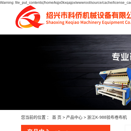
Warning: file_put_contents(/home/kqjx0kxqajpx/wwwroot/source/cache/license_cac
您当前的位置 ：
首 页
>
产品中心
>
浙江K-988验布卷布机