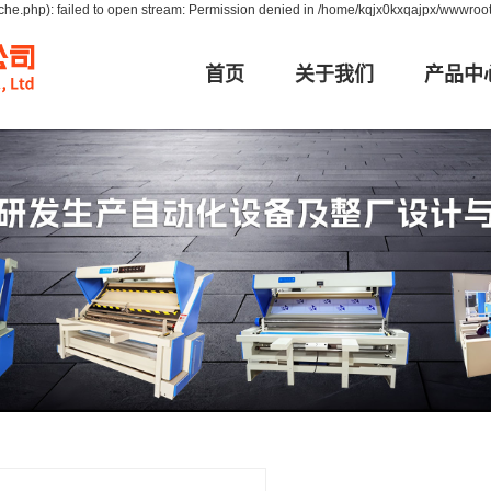
he.php): failed to open stream: Permission denied in /home/kqjx0kxqajpx/wwwroot
首页
关于我们
产品中
公司简介
浙江928自动验
资质荣誉
浙江K-168自动
浙江K-918自动
卷布机
浙江K-G2自动
浙江布匹包
浙江K-150自动
浙江K-墙布验
浙江K-G1自动
浙江K-宽幅自动