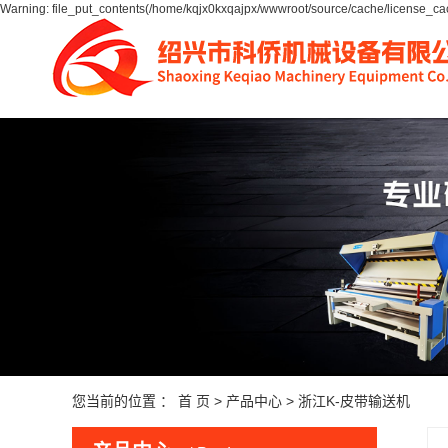
Warning: file_put_contents(/home/kqjx0kxqajpx/wwwroot/source/cache/license_cac
您当前的位置 ：
首 页
>
产品中心
>
浙江K-皮带输送机