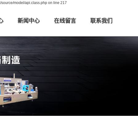
/source/model/api.class.php on line 217
心
新闻中心
在线留言
联系我们
布卷布机
公司新闻
联系
验布针梭两用
行业动态
验布卷布机
技术问题
对边卷布机
装设备
对边卷布机
布打卷机
验布打卷机
对边打卷机